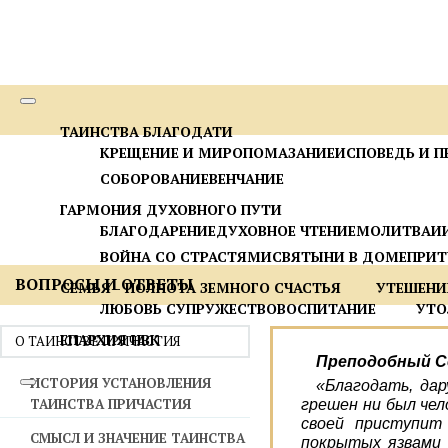
ТАИНСТВА БЛАГОДАТИ
КРЕЩЕНИЕ И МИРОПОМАЗАНИЕ
ИСПОВЕДЬ И П
СОБОРОВАНИЕ
ВЕНЧАНИЕ
ГАРМОНИЯ ДУХОВНОГО ПУТИ
БЛАГОДАРЕНИЕ
ДУХОВНОЕ ЧТЕНИЕ
МОЛИТВА
И
ВОЙНА СО СТРАСТЯМИ
СВЯТЫНИ В ДОМЕ
ПРИТ
ВОПРОСЫ И ОТВЕТЫ
СЕМЬЯ - ПОЛНОТА ЗЕМНОГО СЧАСТЬЯ
УТЕШЕНИ
ЛЮБОВЬ СУПРУЖЕСТВО
ВОСПИТАНИЕ
УТО
ЕПАРХИЯ НВК
О ТАИНСТВЕ ПРИЧАСТИЯ
Преподобный С
ИСТОРИЯ УСТАНОВЛЕНИЯ
«Благодать, дар
ТАИНСТВА ПРИЧАСТИЯ
грешен ни был чел
своей приступит
СМЫСЛ И ЗНАЧЕНИЕ ТАИНСТВА
покрытых язвами 