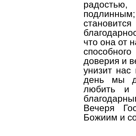
радостью,
подлинны
становит
благодарно
что она от 
способног
доверия и в
унизит нас 
день мы д
любить и 
благодарным
Вечеря Го
Божиим и с