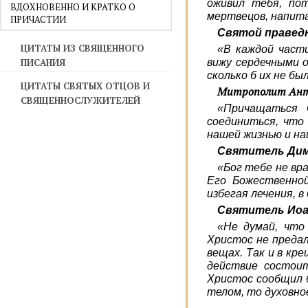
оживил тебя, по
ВДОХНОВЕННО И КРАТКО О
мертвецов, напит
ПРИЧАСТИИ
Святой правед
ЦИТАТЫ ИЗ СВЯЩЕННОГО
«В каждой части
ПИСАНИЯ
вижу сердечными о
сколько б их не бы
ЦИТАТЫ СВЯТЫХ ОТЦОВ И
Митрополит Ант
СВЯЩЕННОСЛУЖИТЕЛЕЙ
«Причащаться 
соединиться, что
нашей жизнью и на
Святитель Дим
«Бог тебе не вра
Его Божественной
избегая лечения, 
Святитель Иоа
«Не думай, что
Христос не предал
вещах. Так и в кр
действие состои
Христос сообщил б
телом, то духовно