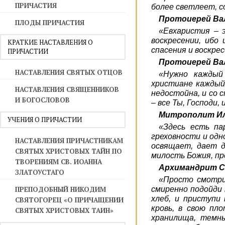
ПРИЧАСТИЯ
более светлеет, с
Протоиерей Ва
ПЛОДЫ ПРИЧАСТИЯ
«Евхаристия – 
воскресении, ибо
КРАТКИЕ НАСТАВЛЕНИЯ О
спасения и воскрес
ПРИЧАСТИИ
Протоиерей
Ва
НАСТАВЛЕНИЯ СВЯТЫХ ОТЦОВ
«Нужно каждый
христиане каждый
НАСТАВЛЕНИЯ СВЯЩЕННИКОВ
недостойна, и со с
И БОГОСЛОВОВ
– все Ты, Господи,
Митрополит Ил
УЧЕНИЯ О ПРИЧАСТИИ
«Здесь есть па
греховности и одн
НАСТАВЛЕНИЯ ПРИЧАСТНИКАМ
освящает, дает д
СВЯТЫХ ХРИСТОВЫХ ТАЙН ПО
милость Божия, пр
ТВОРЕНИЯМ СВ. ИОАННА
Архимандрит Са
ЗЛАТОУСТАГО
«Просто смотри 
ПРЕПОДОБНЫЙ НИКОДИМ
смиренно подойди
хлеб, и приступи
СВЯТОГОРЕЦ «О ПРИЧАЩЕНИИ
кровь, в свою пл
СВЯТЫХ ХРИСТОВЫХ ТАИН»
хранилища, темны