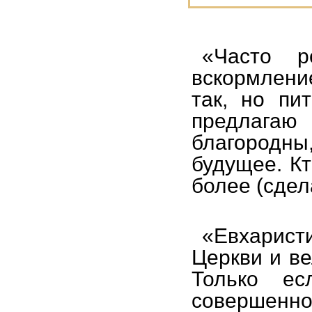
«Часто р
вскормление
так, но пи
предлагаю
благородны
будущее. Кт
более (сдел
«Евхарис
Церкви и в
Только е
совершенн