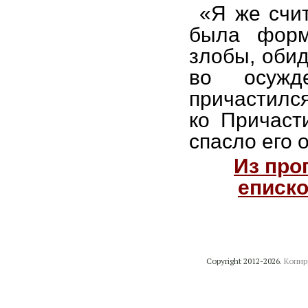
«Я же счит
была форм
злобы, обид
во осужд
причастилс
ко Причаст
спасло его 
Из про
еписко
Copyright 2012-2026.
Копир